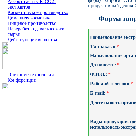
форму запроса. Это
Ассортимент СК-СО2-
продуктивный деловой
экстрактов
Косметическое производство
Форма зап
Домашняя косметика
Пищевое производство
Переработка давальческого
сырья
Наименование экстр
Действующие вещества
Тип заказа:
*
Наименование орган
Должность:
*
Ф.И.О.:
*
Описание технологии
Конференции
Рабочий телефон:
*
E-mail:
*
Деятельность орган
Виды продукции, гд
использовать экстра